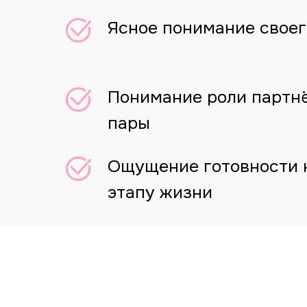
Ясное понимание своег
Понимание роли партн
пары
Ощущение готовности 
Стоимос
этапу жизни
Одна встреча, которая заменяе
👉 Купи