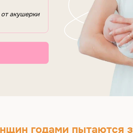
ин годами пытаются забере
путаются в
отсле