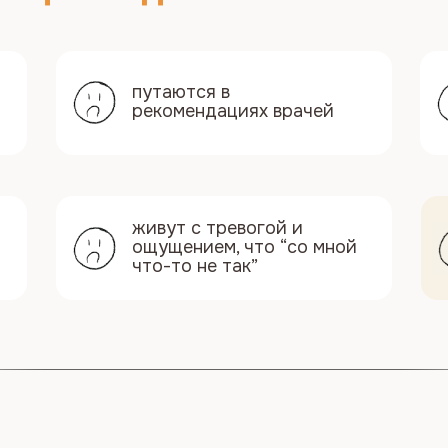
рекомендациях врачей
но всё
это не
живут с тревогой и
отсут
ощущением, что “со мной
даст в
что-то не так”
споко
шаги
учите пошаговую, понятную 
 подготовки к беременности
Урок 2. Питание как ос
рмональное
подготовки
Узнаете о питании, кот