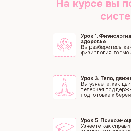
Вы разберётесь, как раб
физиология, гормональны
Урок 3. Тело, движение 
Вы узнаете, как движение
телесная поддержка пом
подготовке к беременнос
Урок 5. Психоэмоционал
Узнаете как справиться с
ожиданием, страхом и в
напряжением.