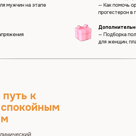
ля мужчин на этапе
— Как помочь о
ть к
прогестерон в 
покойным
а
Дополнительн
напряжения
— Подборка пол
для женщин, п
ческий
же 15 лет я
овиться к
 осознанно и
ли подготовку
еста с двумя
спокойным,
в себя.
Купить к