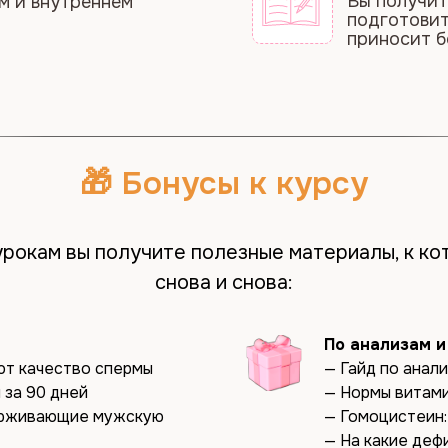
🎁 Бонусы к курсу
урокам вы получите полезные материалы, к к
снова и снова:
По анализам 
ют качество спермы
— Гайд по анал
 за 90 дней
— Нормы витами
ерживающие мужскую
— Гомоцистеин: 
— На какие деф