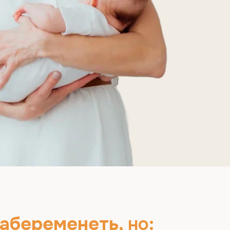
менеть,
но:
живают овуляцию,