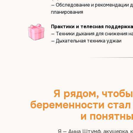
— Обследование и рекомендации д
Я рядом, чтобы пу
планирования
беременности стал с
Практики и телесная поддержк
и понятным
— Техники дыхания для снижения 
— Дыхательная техника уджаи
Я — Анна Штумф, акушерка, клини
ароматерапевт и мама четырёх детей. У
помогаю женщинам по всему миру гот
беременности и рождению малыша мягко,
без страха.
За эти годы более 10 000 женщин прош
по моим программам.
Беременность начинается задолго до т
полосками и это время может быть 
уверенным и наполненным верой 