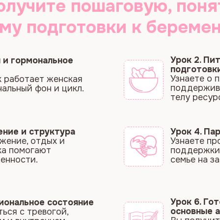
отает женская
поддерживает фертиль
й фон и цикл.
телу ресурс
и структура
Урок 4. Партнёр и сем
, отдых и
Узнаете про влияние о
огают
поддержки партнёра и 
ти.
семье на зачатие.
Урок 6. Готовность па
ьное состояние
основные анализы
 тревогой,
Вы получите чёткое по
нутреннем
подготовиться к измен
приносит беременност