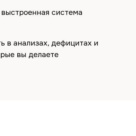
 выстроенная система
и
ь в анализах, дефицитах и
орые вы делаете
и бесконечного
п к
ты