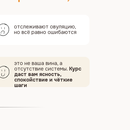
 равно ошибаются
 ваша вина, а
ствие системы.
Курс
ам ясность,
йствие и чёткие
и мягкую
нова
орое