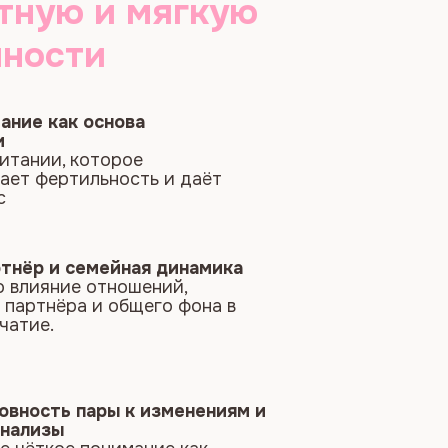
ность и даёт
ейная динамика
тношений,
общего фона в
ры к изменениям и
нимание как
ениям, которые
ь