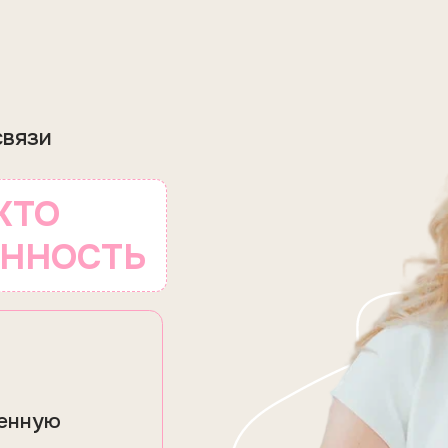
О
ОСТЬ
ю
кушерки