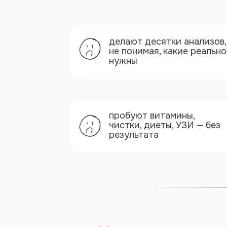
нужны
пробуют витамины,
чистки, диеты, УЗИ — без
результата
На курсе вы пол
систему
Урок 1. Физиология и го
здоровье